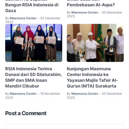
Bangun RSIA Indonesia di
Pembebasan Al-Aqsa?
Gaza
By
Maemuna Center
30 December
•
2025
By
Maemuna Center
02 December
•
2025
RSIA Indonesia Terima
Kunjungan Maemuna
Donasi dari SD Silaturahim,
Center Indonesia ke
SMP dan SMA Insan
Yayasan Majlis Tafsir Al-
Mandiri Cibubur
Qur’an (MTA) Surakarta
By
Maemuna Center
19 November
By
Maemuna Center
05 December
•
•
2025
2025
Post a Comment